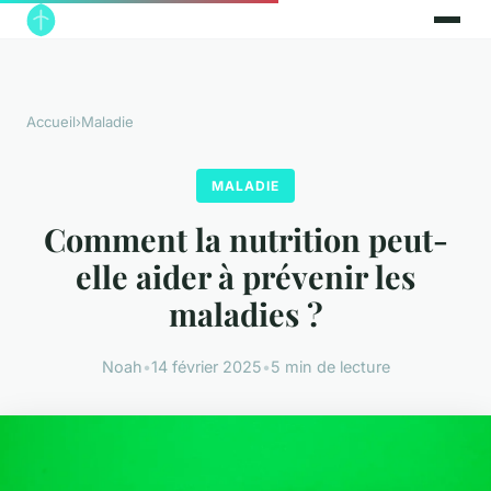
Accueil
›
Maladie
MALADIE
Comment la nutrition peut-
elle aider à prévenir les
maladies ?
Noah
•
14 février 2025
•
5 min de lecture